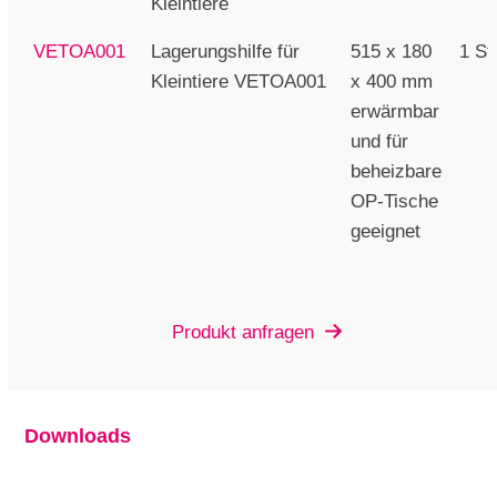
Kleintiere
VETOA001
Lagerungshilfe für
515 x 180
1 St
Kleintiere VETOA001
x 400 mm
erwärmbar
und für
beheizbare
OP-Tische
geeignet
Produkt anfragen
Downloads