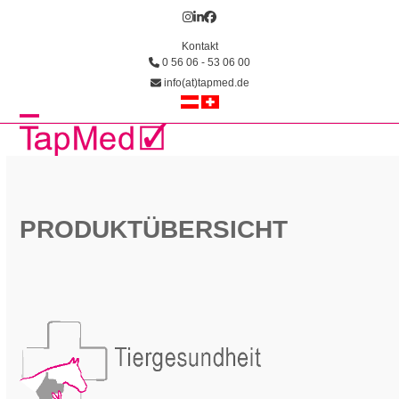
Skip
Instagram
LinkedIn
Facebook
to
Kontakt
content
0 56 06 - 53 06 00
info(at)tapmed.de
Open
Close
mobile
mobile
menu
menu
PRODUKTÜBERSICHT