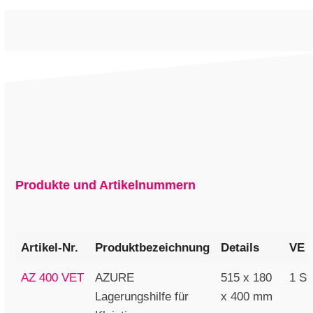
Produkte und Artikelnummern
Artikel-Nr.
Produktbezeichnung
Details
VE
AZ 400 VET
AZURE
515 x 180
1 St
Lagerungshilfe für
x 400 mm