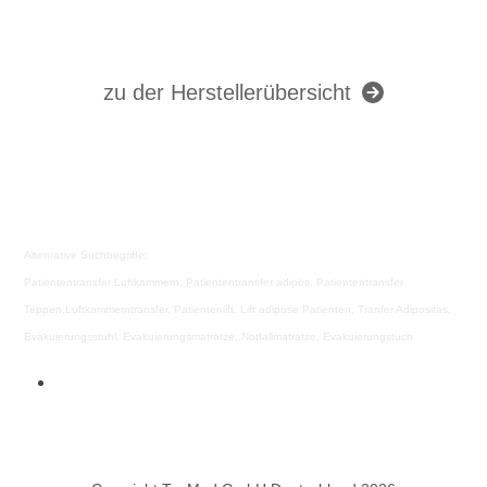
zu der Herstellerübersicht
Alternative Suchbegriffe:
Patiententransfer Luftkammern, Patiententransfer adipös, Patiententransfer
Teppen,Luftkammerntransfer, Patientenlift, Lift adipöse Patienten, Tranfer Adipositas,
Evakuierungsstuhl, Evakuierungsmatratze, Notfallmatratze, Evakuierungstuch