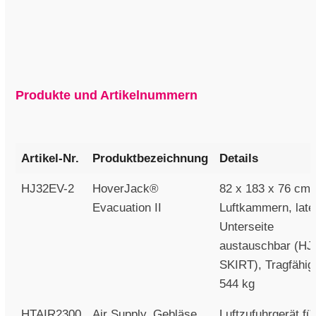
Produkte und Artikelnummern
Artikel-Nr.
Produktbezeichnung
Details
HJ32EV-2
HoverJack®
82 x 183 x 76 cm 
Evacuation II
Luftkammern, latex
Unterseite
austauschbar (HJ
SKIRT), Tragfähigk
544 kg
HTAIR2300
Air Supply, Gebläse
Luftzufuhrgerät fü