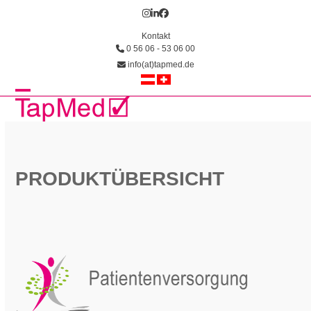
Skip
Instagram
LinkedIn
Facebook
to
Kontakt
content
0 56 06 - 53 06 00
info(at)tapmed.de
Open
Close
mobile
mobile
menu
menu
PRODUKTÜBERSICHT