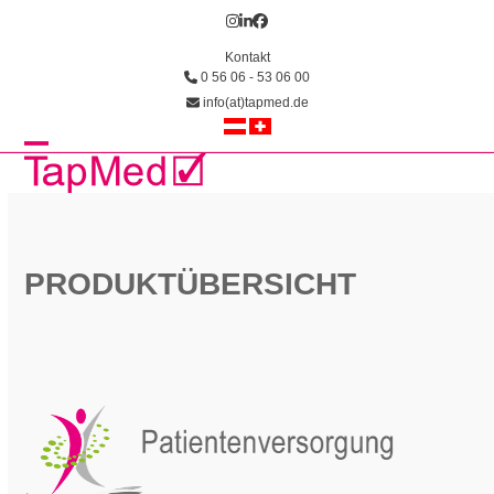
Skip
Instagram
LinkedIn
Facebook
to
Kontakt
content
0 56 06 - 53 06 00
info(at)tapmed.de
Open
Close
mobile
mobile
menu
menu
PRODUKTÜBERSICHT