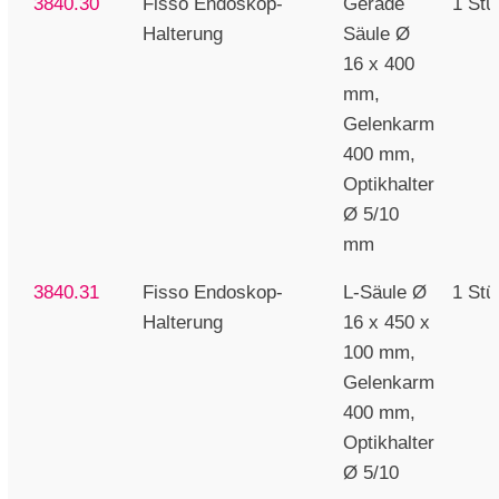
3840.30
Fisso Endoskop-
Gerade
1 Stü
Halterung
Säule Ø
16 x 400
mm,
Gelenkarm
400 mm,
Optikhalter
Ø 5/10
mm
3840.31
Fisso Endoskop-
L-Säule Ø
1 Stü
Halterung
16 x 450 x
100 mm,
Gelenkarm
400 mm,
Optikhalter
Ø 5/10