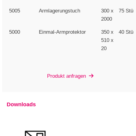
5005
Armlagerungstuch
300 x
75 Stü
2000
5000
Einmal-Armprotektor
350 x
40 Stü
510 x
20
Produkt anfragen
Downloads