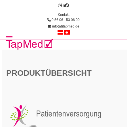
Skip
Instagram
LinkedIn
Facebook
to
Kontakt
content
0 56 06 - 53 06 00
info(at)tapmed.de
Open
Close
mobile
mobile
menu
menu
PRODUKTÜBERSICHT