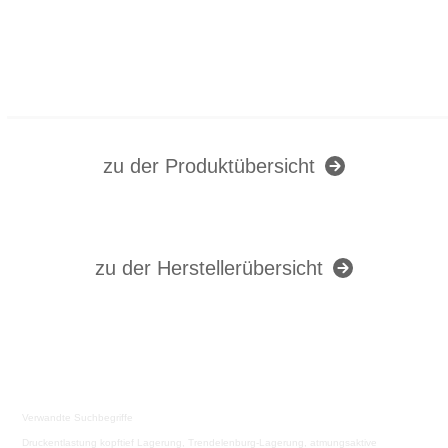
zu der Produktübersicht
zu der Herstellerübersicht
Verwandte Suchbegriffe
Druckentlastung kopftief Lagerung, Trendelenburg-Lagerung, atmungsaktive