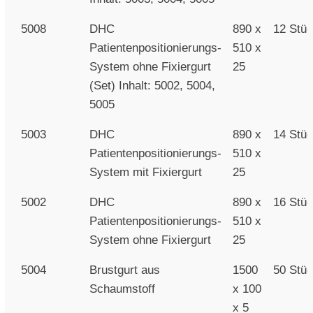
5008
DHC
890 x
12 Stü
Patientenpositionierungs-
510 x
System ohne Fixiergurt
25
(Set) Inhalt: 5002, 5004,
5005
5003
DHC
890 x
14 Stü
Patientenpositionierungs-
510 x
System mit Fixiergurt
25
5002
DHC
890 x
16 Stü
Patientenpositionierungs-
510 x
System ohne Fixiergurt
25
5004
Brustgurt aus
1500
50 Stü
Schaumstoff
x 100
x 5