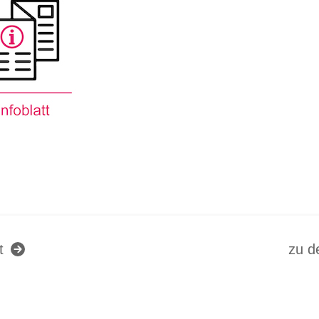
t
zu d