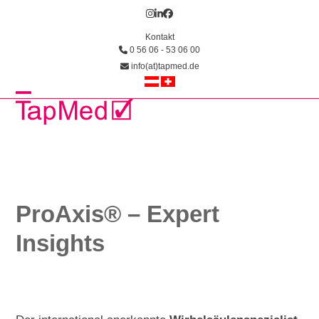
Skip
Instagram
LinkedIn
Facebook
to
Kontakt
content
0 56 06 - 53 06 00
info(at)tapmed.de
Open
Close
mobile
mobile
menu
menu
ProAxis
®
– Expert
Insights