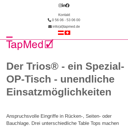
Skip
Instagram
LinkedIn
Facebook
to
Kontakt
content
0 56 06 - 53 06 00
info(at)tapmed.de
Open
Close
mobile
mobile
menu
menu
Der Trios® - ein Spezial-
OP-Tisch - unendliche
Einsatzmöglichkeiten
Anspruchsvolle Eingriffe in Rücken-, Seiten- oder
Bauchlage. Drei unterschiedliche Table Tops machen