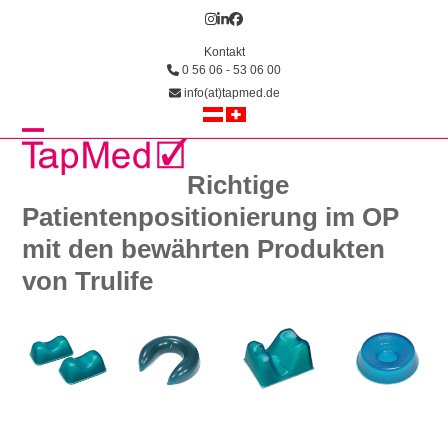
Skip
Instagram
LinkedIn
Facebook
to
Kontakt
content
0 56 06 - 53 06 00
info(at)tapmed.de
Open
Close
Richtige
mobile
mobile
Patientenpositionierung im OP
menu
menu
mit den bewährten Produkten
von Trulife