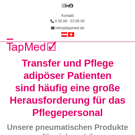
Skip
Instagram
LinkedIn
Facebook
to
Kontakt
content
0 56 06 - 53 06 00
info(at)tapmed.de
Open
Close
mobile
mobile
Transfer und Pflege
menu
menu
adipöser Patienten
sind häufig eine große
Herausforderung für das
Pflegepersonal
Unsere pneumatischen Produkte