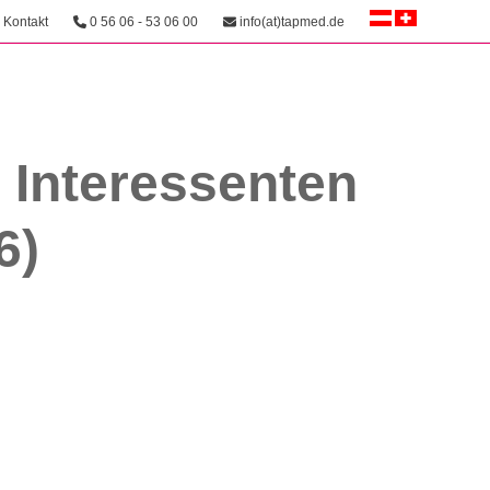
Kontakt
0 56 06 - 53 06 00
info(at)tapmed.de
 Interessenten
6)