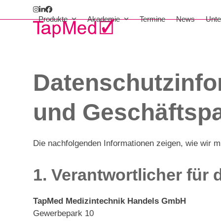
Skip
Instagram
LinkedIn
Facebook
to
Produkte
Akademie
Termine
News
Unt
content
Datenschutzinfo
und Geschäftspa
Die nachfolgenden Informationen zeigen, wie wir m
1. Verantwortlicher für
TapMed Medizintechnik Handels GmbH
Gewerbepark 10