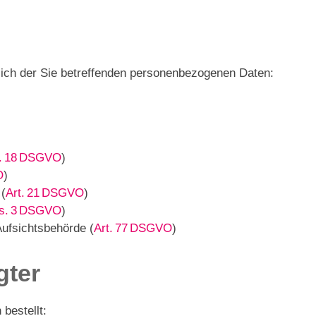
lich der Sie betreffenden personenbezogenen Daten:
t. 18 DSGVO
)
O
)
 (
Art. 21 DSGVO
)
bs. 3 DSGVO
)
ufsichtsbehörde (
Art. 77 DSGVO
)
gter
bestellt: