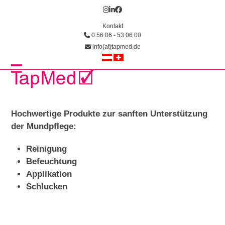
Skip
Instagram
LinkedIn
Facebook
to
Kontakt
content
0 56 06 - 53 06 00
info(at)tapmed.de
Open
Close
mobile
mobile
menu
menu
Hochwertige Produkte zur sanften Unterstützung
der Mundpflege:
Reinigung
Befeuchtung
Applikation
Schlucken