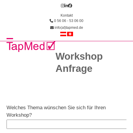
Skip
Instagram
LinkedIn
Facebook
to
Kontakt
content
0 56 06 - 53 06 00
info(at)tapmed.de
Open
Close
Workshop
mobile
mobile
menu
menu
Anfrage
Welches Thema wünschen Sie sich für Ihren
Workshop?